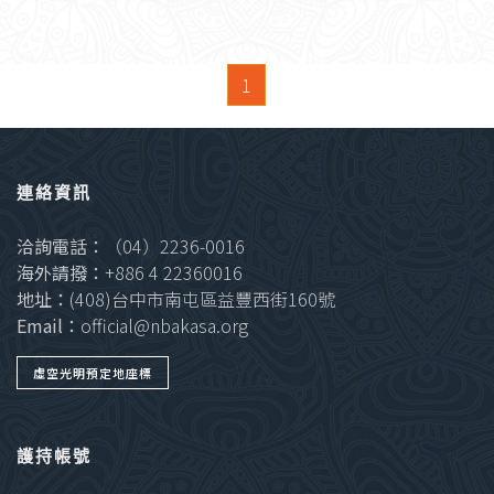
1
連絡資訊
洽詢電話：
（04）2236-0016
海外請撥：
+886 4 22360016
地址：
(408)台中市南屯區益豐西街160號
Email：
official@nbakasa.org
虛空光明預定地座標
護持帳號